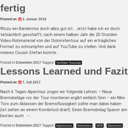
fertig
Posted on
2. Januar 2018
Wozu ein Bänderriss doch alles gut ist… Jetzt habe ich es doch
tatsächlich geschafft, nach einem halben Jahr die 20 Stunden
Video-Rohmaterial von der Dolomitentour auf ein erträgliches
Format zu schrumpfen und auf YouTube zu stellen. Und dank
meines Cousin Stefan könnte…
Posted in
Dolomiten 2017
Tagged
YouTube Transalp
Lessons Learned und Fazit
Posted on
7. Juli 2017
Nach 6 Tagen Alpentour zogen wir folgende Lehren: – Neue
Bremsbeläge vor der Tour montieren ergibt wirklich Sinn – ein Mini-
Torx zum Ablassen der Bremsflüssigkeit sollte man dabei haben
(ist selten an einem Kombitool dran!). Einen Bremsbelag Spacer am
besten auch. –…
Posted in
Dolomiten 2017
Tagged
,
,
,
,
Alpencross
Dolomiten
MTB
Stoneman