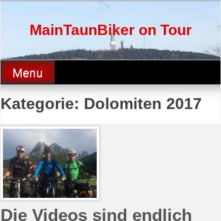
Skip
to
content
MainTaunBiker on Tour
Menu
Kategorie:
Dolomiten 2017
Die Videos sind endlich