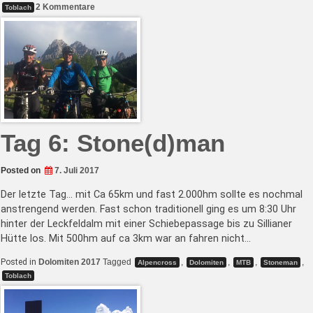
zu
2 Kommentare
Toblach
Lessons
Learned
und
Fazit
Tag 6: Stone(d)man
Posted on
7. Juli 2017
Der letzte Tag… mit Ca 65km und fast 2.000hm sollte es nochmal
anstrengend werden. Fast schon traditionell ging es um 8:30 Uhr
hinter der Leckfeldalm mit einer Schiebepassage bis zu Sillianer
Hütte los. Mit 500hm auf ca 3km war an fahren nicht…
Posted in
Dolomiten 2017
Tagged
,
,
,
,
Alpencross
Dolomiten
MTB
Stoneman
Toblach