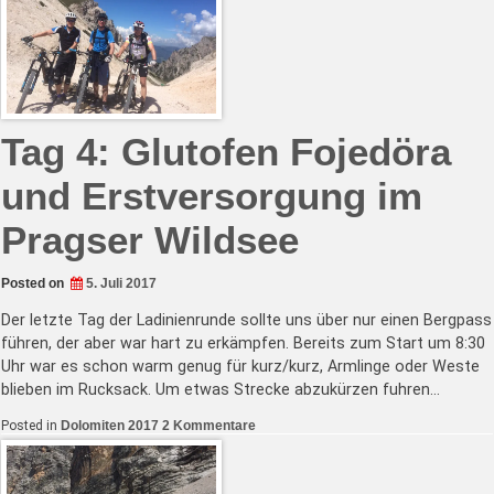
ohne
Panne!
Tag 4: Glutofen Fojedöra
und Erstversorgung im
Pragser Wildsee
Posted on
5. Juli 2017
Der letzte Tag der Ladinienrunde sollte uns über nur einen Bergpass
führen, der aber war hart zu erkämpfen. Bereits zum Start um 8:30
Uhr war es schon warm genug für kurz/kurz, Armlinge oder Weste
blieben im Rucksack. Um etwas Strecke abzukürzen fuhren…
zu
Posted in
Dolomiten 2017
2 Kommentare
Tag
4:
Glutofen
Fojedöra