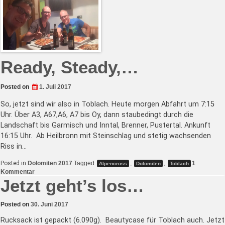
1:
auf
Umwegen
zum
Rif
Nuvolau
Ready, Steady,…
Posted on
1. Juli 2017
So, jetzt sind wir also in Toblach. Heute morgen Abfahrt um 7:15
Uhr. Über A3, A67,A6, A7 bis Oy, dann staubedingt durch die
Landschaft bis Garmisch und Inntal, Brenner, Pustertal. Ankunft
16:15 Uhr. Ab Heilbronn mit Steinschlag und stetig wachsenden
Riss in…
Posted in
Dolomiten 2017
Tagged
,
,
1
Alpencross
Dolomiten
Toblach
zu
Kommentar
Ready,
Jetzt geht’s los…
Steady,
…
Posted on
30. Juni 2017
Rucksack ist gepackt (6.090g). Beautycase für Toblach auch. Jetzt