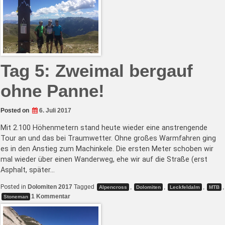
Tag 5: Zweimal bergauf
ohne Panne!
Posted on
6. Juli 2017
Mit 2.100 Höhenmetern stand heute wieder eine anstrengende
Tour an und das bei Traumwetter. Ohne großes Warmfahren ging
es in den Anstieg zum Machinkele. Die ersten Meter schoben wir
mal wieder über einen Wanderweg, ehe wir auf die Straße (erst
Asphalt, später…
Posted in
Dolomiten 2017
Tagged
,
,
,
,
Alpencross
Dolomiten
Leckfeldalm
MTB
zu
1 Kommentar
Stoneman
Tag
5:
Zweimal
bergauf