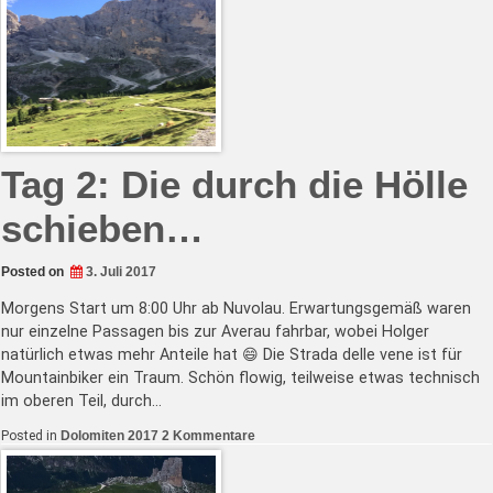
Gondeln
und
Trails
(und
ein
paar
ungeplante
Stops)
Tag 2: Die durch die Hölle
schieben…
Posted on
3. Juli 2017
Morgens Start um 8:00 Uhr ab Nuvolau. Erwartungsgemäß waren
nur einzelne Passagen bis zur Averau fahrbar, wobei Holger
natürlich etwas mehr Anteile hat 😄 Die Strada delle vene ist für
Mountainbiker ein Traum. Schön flowig, teilweise etwas technisch
im oberen Teil, durch…
zu
Posted in
Dolomiten 2017
2 Kommentare
Tag
2:
Die