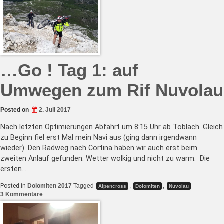
durch
die
Hölle
schieben…
…Go ! Tag 1: auf
Umwegen zum Rif Nuvolau
Posted on
2. Juli 2017
Nach letzten Optimierungen Abfahrt um 8:15 Uhr ab Toblach. Gleich
zu Beginn fiel erst Mal mein Navi aus (ging dann irgendwann
wieder). Den Radweg nach Cortina haben wir auch erst beim
zweiten Anlauf gefunden. Wetter wolkig und nicht zu warm. Die
ersten…
Posted in
Dolomiten 2017
Tagged
,
,
Alpencross
Dolomiten
Nuvolau
zu
3 Kommentare
…
Go
!
Tag