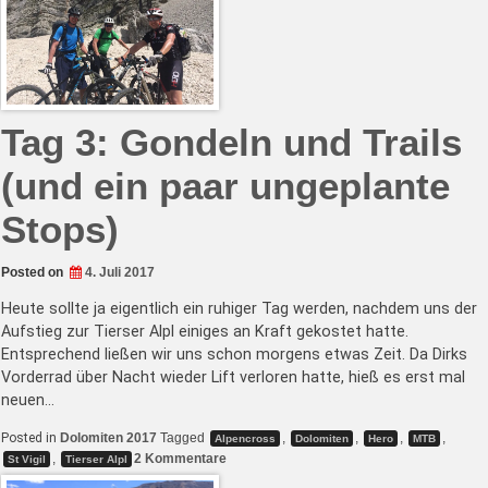
und
Erstversorgung
im
Pragser
Wildsee
Tag 3: Gondeln und Trails
(und ein paar ungeplante
Stops)
Posted on
4. Juli 2017
Heute sollte ja eigentlich ein ruhiger Tag werden, nachdem uns der
Aufstieg zur Tierser Alpl einiges an Kraft gekostet hatte.
Entsprechend ließen wir uns schon morgens etwas Zeit. Da Dirks
Vorderrad über Nacht wieder Lift verloren hatte, hieß es erst mal
neuen…
Posted in
Dolomiten 2017
Tagged
,
,
,
,
Alpencross
Dolomiten
Hero
MTB
zu
,
2 Kommentare
St Vigil
Tierser Alpl
Tag
3: