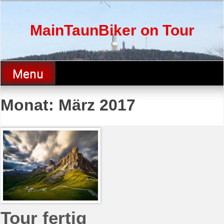
Skip
to
content
MainTaunBiker on Tour
Menu
Monat:
März 2017
Tour fertig