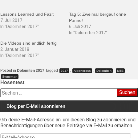
Lessons Learned und Fazit
Tag 5: Zweimal bergauf ohne
7. Juli 2017
Panne!
In "Dolomiten 2017"
6. Juli 2017
In "Dolomiten 2017"
Die Videos sind endlich fertig
2. Januar 2018
In "Dolomiten 2017"
Posted in
Dolomiten 2017
Tagged
,
,
,
,
2017
Alpencross
Dolomiten
MTB
Stoneman
Beitragsnavigation
Hosentest
Suchen
nach:
Blog per E-Mail abonnieren
Gib deine E-Mail-Adresse an, um diesen Blog zu abonnieren und
Benachrichtigungen über neue Beiträge via E-Mail zu erhalten.
E-Mail-Adresse