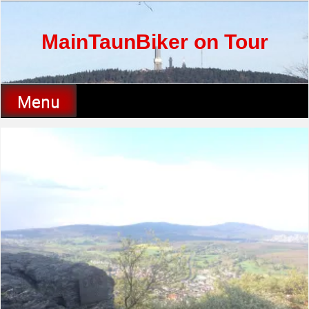
Skip
to
content
MainTaunBiker on Tour
Menu