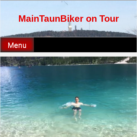
Skip
to
content
MainTaunBiker on Tour
Menu