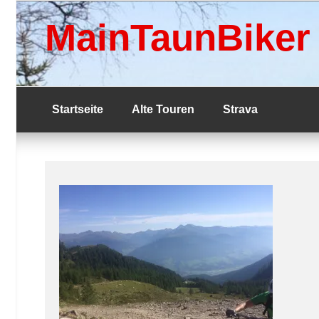
Skip
to
MainTaunBiker
content
Startseite
Alte Touren
Strava