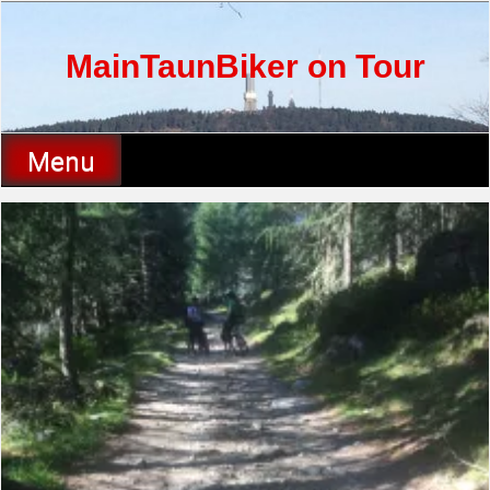
Skip
to
content
MainTaunBiker on Tour
Menu