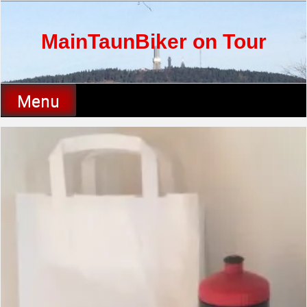
Skip
to
content
MainTaunBiker on Tour
Menu