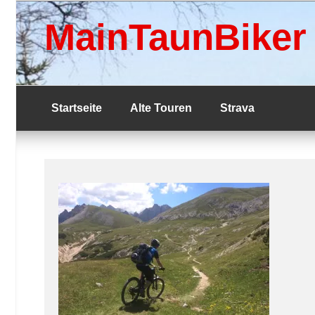
Skip
to
MainTaunBiker
content
Startseite
Alte Touren
Strava