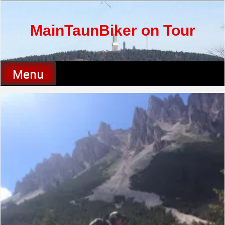
Skip
to
content
MainTaunBiker on Tour
Menu