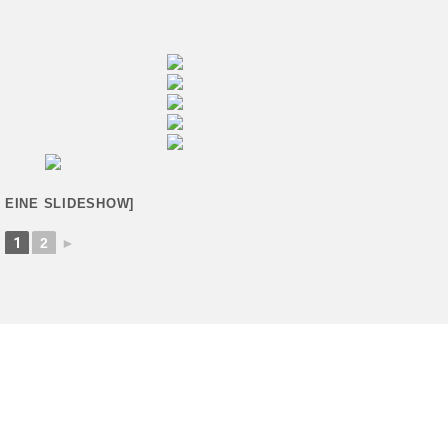
E EINE SLIDESHOW]
1
2
►