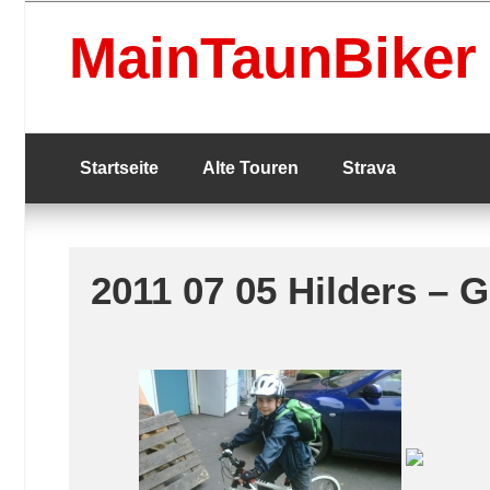
Skip
to
MainTaunBiker
content
Startseite
Alte Touren
Strava
2011 07 05 Hilders – G