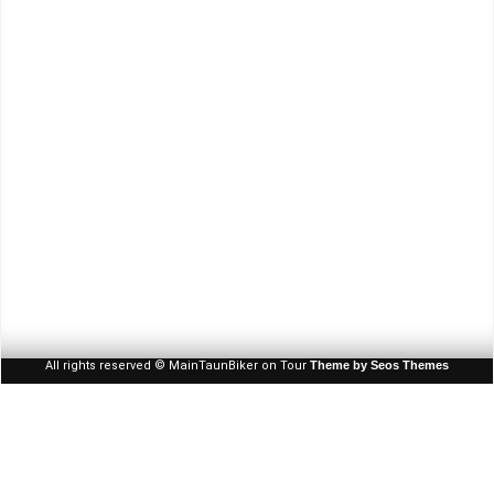
Januar 2018
Juli 2017
Juni 2017
April 2017
März 2017
Anmelden
Eintrags-Feed
Kommentar-Feed
WordPress.org
All rights reserved © MainTaunBiker on Tour
Theme by Seos Themes